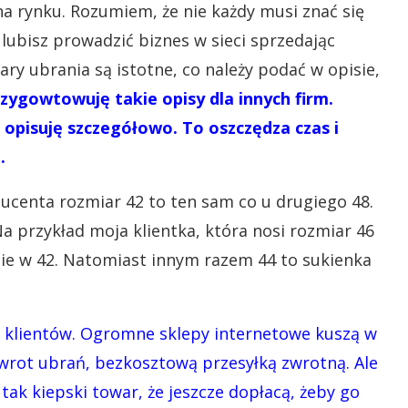
a rynku. Rozumiem, że nie każdy musi znać się
lubisz prowadzić biznes w sieci sprzedając
iary ubrania są istotne, co należy podać w opisie,
rzygowtowuję takie opisy dla innych firm.
i opisuję szczegółowo. To oszczędza czas i
.
ucenta rozmiar 42 to ten sam co u drugiego 48.
 przykład moja klientka, która nosi rozmiar 46
nie w 42. Natomiast innym razem 44 to sukienka
ia klientów. Ogromne sklepy internetowe kuszą w
rot ubrań, bezkosztową przesyłką zwrotną. Ale
ak kiepski towar, że jeszcze dopłacą, żeby go