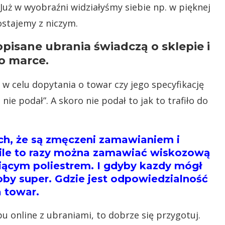
Już w wyobraźni widziałyśmy siebie np. w pięknej
Zostajemy z niczym.
pisane ubrania świadczą o sklepie i
o marce.
 w celu dopytania o towar czy jego specyfikację
ie podał”. A skoro nie podał to jak to trafiło do
ach, że są zmęczeni zamawianiem i
 ile to razy można zamawiać wiskozową
piącym poliestrem. I gdyby kazdy mógł
łoby super. Gdzie jest odpowiedzialność
a towar.
pu online z ubraniami, to dobrze się przygotuj.