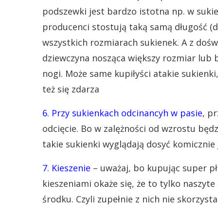
podszewki jest bardzo istotna np. w suki
producenci stostują taką samą długość (d
wszystkich rozmiarach sukienek. A z dośw
dziewczyna nosząca większy rozmiar lub 
nogi. Może same kupiłyści atakie sukienki
też się zdarza
6. Przy sukienkach odcinancyh w pasie
, p
odcięcie. Bo w zalężności od wzrostu będ
takie sukienki wyglądają dosyć komicznie je
7. Kieszenie
– uważaj, bo kupując super pł
kieszeniami okaże się, że to tylko naszyt
środku. Czyli zupełnie z nich nie skorzysta