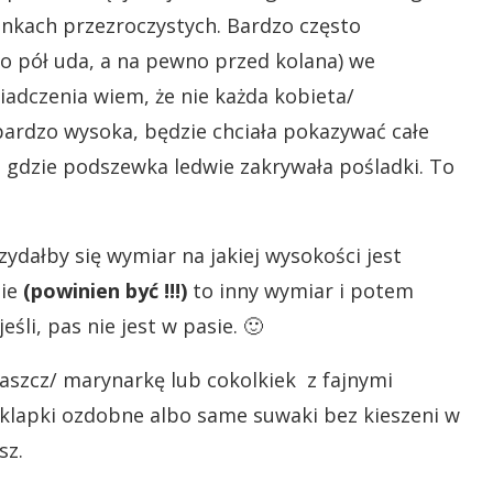
enkach przezroczystych. Bardzo często
o pół uda, a na pewno przed kolana) we
iadczenia wiem, że nie każda kobieta/
bardzo wysoka, będzie chciała pokazywać całe
, gdzie podszewka ledwie zakrywała pośladki. To
rzydałby się wymiar na jakiej wysokości jest
zie
(powinien być !!!)
to inny wymiar i potem
śli, pas nie jest w pasie. 🙂
aszcz/ marynarkę lub cokolkiek z fajnymi
e klapki ozdobne albo same suwaki bez kieszeni w
sz.