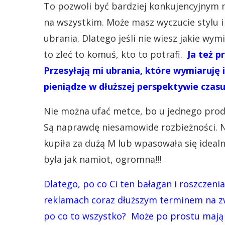
To pozwoli być bardziej konkujencyjnym n
na wszystkim. Może masz wyczucie stylu i 
ubrania. Dlatego jeśli nie wiesz jakie wym
to zleć to komuś, kto to potrafi.
Ja też p
Przesyłają mi ubrania, które wymiaruję 
pieniądze w dłuższej perspektywie czasu
Nie można ufać metce, bo u jednego prod
Są naprawdę niesamowide rozbieżności. Na
kupiła za dużą M lub wpasowała się ideal
była jak namiot, ogromna!!!
Dlatego, po co Ci ten bałagan i roszczen
reklamach coraz dłuższym terminem na zw
po co to wszystko? Może po prostu mają t