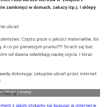
zie zamknięci w domach, zakazy itp.). I sklepy
szaleństwo. Często pisze o jakości materiałów, bo
ą. A co po pierwszym praniu??? Strach się bać.
óre od dawna odwlekają naukę szycia. I teraz
aprawdę dokonując zakupów ubrań przez internet
.
es Edinger z Pixabay
 z jakim stykamy się kupując w internecie