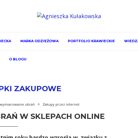
IECKA
MARKA ODZIEŻOWA
PORTFOLIO KRAWIECKIE
WIEDZA
O BLOGU
PKI ZAKUPOWE
wymiarowanie ubrań
Zakupy przez internet
BRAŃ W SKLEPACH ONLINE
tnim roku bardzo wzrosła w związku z