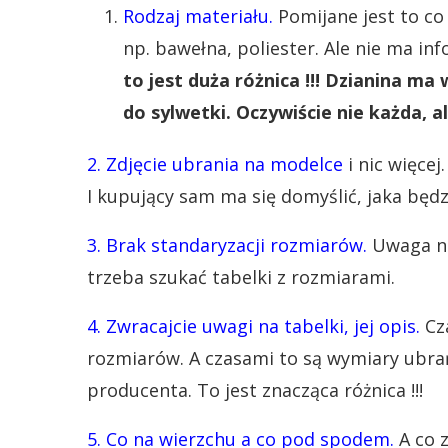
Rodzaj materiału.
Pomijane jest to co 
np. bawełna, poliester. Ale nie ma inf
to jest duża różnica !!! Dzianina m
do sylwetki. Oczywiście nie każda, 
2. Zdjęcie ubrania na modelce
i nic więcej
I kupujący sam ma się domyślić, jaka będz
3. Brak standaryzacji rozmiarów.
Uwaga ni
trzeba szukać tabelki z rozmiarami.
4. Zwracajcie uwagi na tabelki, jej opis.
Cz
rozmiarów. A czasami to są wymiary ubr
producenta. To jest znacząca różnica !!!
5. Co na wierzchu a co pod spodem.
A co z