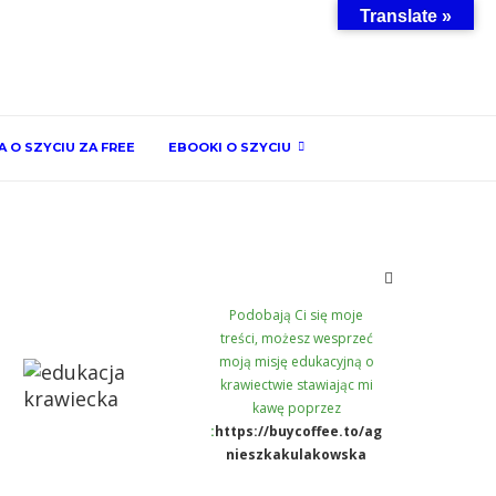
Translate »
 O SZYCIU ZA FREE
EBOOKI O SZYCIU
Podobają Ci się moje
treści, możesz wesprzeć
moją misję edukacyjną o
krawiectwie stawiając mi
kawę poprzez
:
https://buycoffee.to/ag
nieszkakulakowska