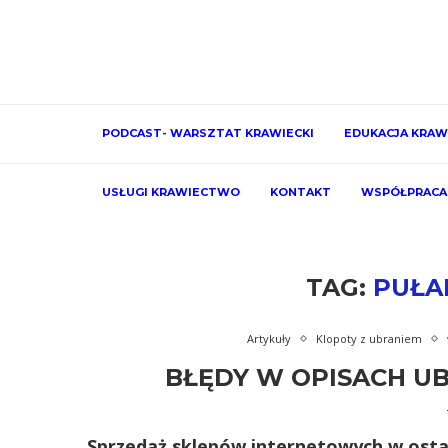
PODCAST- WARSZTAT KRAWIECKI
EDUKACJA KRAW
USŁUGI KRAWIECTWO
KONTAKT
WSPÓŁPRACA
TAG:
PUŁA
Artykuły
Klopoty z ubraniem
BŁĘDY W OPISACH U
Sprzedaż sklepów internetowych w osta