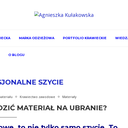
IECKA
MARKA ODZIEŻOWA
PORTFOLIO KRAWIECKIE
WIEDZA
O BLOGU
JONALNE SZYCIE
ateriału
Krawiectwo zawodowe
Materiały
ZIĆ MATERIAŁ NA UBRANIE?
e, to nie tylko samo szycie. To