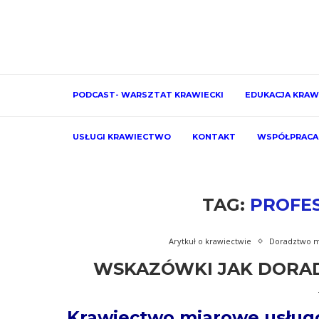
PODCAST- WARSZTAT KRAWIECKI
EDUKACJA KRAW
USŁUGI KRAWIECTWO
KONTAKT
WSPÓŁPRACA
TAG:
PROFES
Arytkuł o krawiectwie
Doradztwo m
WSKAZÓWKI JAK DORAD
Krawiectwo miarowe usługow