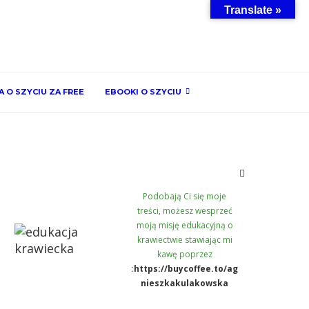
Translate »
 O SZYCIU ZA FREE
EBOOKI O SZYCIU
Podobają Ci się moje
treści, możesz wesprzeć
moją misję edukacyjną o
krawiectwie stawiając mi
kawę poprzez
:
https://buycoffee.to/ag
nieszkakulakowska