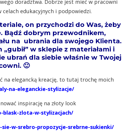
wego doradztwa. Dobrze jest mieć w pracowni
 celach edukacyjnych i podpowiedzi.
teriale, on przychodzi do Was, żeby
e. Bądź dobrym przewodnikem,
łu na ubrania dla swojego Klienta.
n „gubił” w sklepie z materiałami i
e ubrań dla siebie właśnie w Twojej
cowni. 🙂
rać na elegancką kreację, to tutaj trochę moich
aly-na-eleganckie-stylizacje/
ować inspirację na złoty look
o-blask-zlota-w-stylizacjach/
rz-sie-w-srebro-propozycje-srebrne-sukienki/