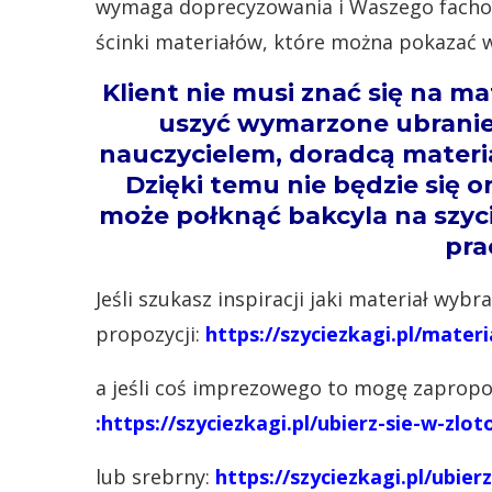
wymaga doprecyzowania i Waszego facho
ścinki materiałów, które można pokazać w
Klient nie musi znać się na ma
uszyć wymarzone ubrani
nauczycielem, doradcą materia
Dzięki temu nie będzie się o
może połknąć bakcyla na szyci
pra
Jeśli szukasz inspiracji jaki materiał wyb
propozycji:
https://szyciezkagi.pl/materi
a jeśli coś imprezowego to mogę zapropon
:
https://szyciezkagi.pl/ubierz-sie-w-zlot
lub srebrny:
https://szyciezkagi.pl/ubie