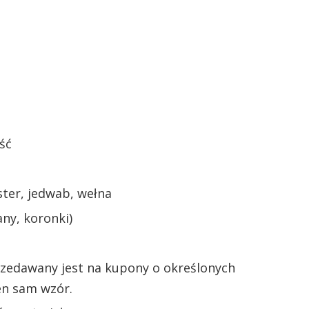
ść
ter, jedwab, wełna
any, koronki)
rzedawany jest na kupony o określonych
en sam wzór.