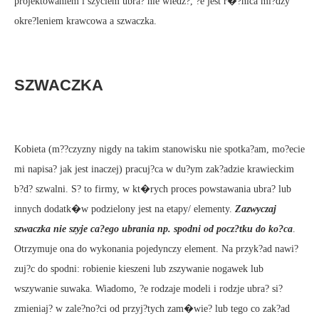
projektowaniem i szyciem ubra? nie wiedz?, ?e jest r�?nica mi?dzy
okre?leniem krawcowa a szwaczka.
SZWACZKA
Kobieta (m??czyzny nigdy na takim stanowisku nie spotka?am, mo?ecie
mi napisa? jak jest inaczej) pracuj?ca w du?ym zak?adzie krawieckim
b?d? szwalni. S? to firmy, w kt�rych proces powstawania ubra? lub
innych dodatk�w podzielony jest na etapy/ elementy.
Zazwyczaj
szwaczka nie szyje ca?ego ubrania np. spodni od pocz?tku do ko?ca
.
Otrzymuje ona do wykonania pojedynczy element. Na przyk?ad nawi?
zuj?c do spodni: robienie kieszeni lub zszywanie nogawek lub
wszywanie suwaka. Wiadomo, ?e rodzaje modeli i rodzje ubra? si?
zmieniaj? w zale?no?ci od przyj?tych zam�wie? lub tego co zak?ad