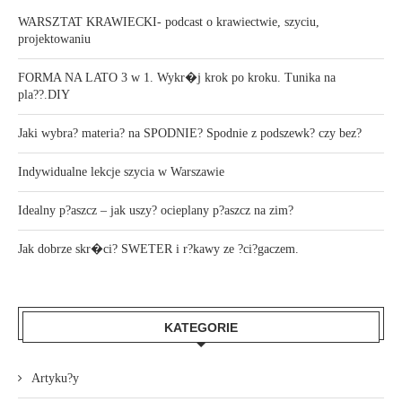
WARSZTAT KRAWIECKI- podcast o krawiectwie, szyciu,
projektowaniu
FORMA NA LATO 3 w 1. Wykr�j krok po kroku. Tunika na
pla??.DIY
Jaki wybra? materia? na SPODNIE? Spodnie z podszewk? czy bez?
Indywidualne lekcje szycia w Warszawie
Idealny p?aszcz – jak uszy? ocieplany p?aszcz na zim?
Jak dobrze skr�ci? SWETER i r?kawy ze ?ci?gaczem.
KATEGORIE
Artyku?y