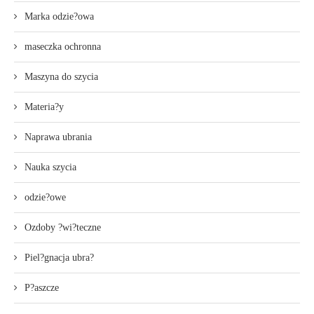
Marka odzie?owa
maseczka ochronna
Maszyna do szycia
Materia?y
Naprawa ubrania
Nauka szycia
odzie?owe
Ozdoby ?wi?teczne
Piel?gnacja ubra?
P?aszcze