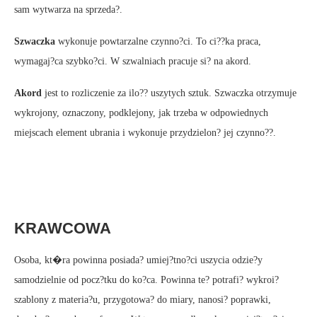
sam wytwarza na sprzeda?.
Szwaczka
wykonuje powtarzalne czynno?ci. To ci??ka praca,
wymagaj?ca szybko?ci. W szwalniach pracuje si? na akord.
Akord
jest to rozliczenie za ilo?? uszytych sztuk. Szwaczka otrzymuje
wykrojony, oznaczony, podklejony, jak trzeba w odpowiednych
miejscach element ubrania i wykonuje przydzielon? jej czynno??.
KRAWCOWA
Osoba, kt�ra powinna posiada? umiej?tno?ci uszycia odzie?y
samodzielnie od pocz?tku do ko?ca. Powinna te? potrafi? wykroi?
szablony z materia?u, przygotowa? do miary, nanosi? poprawki,