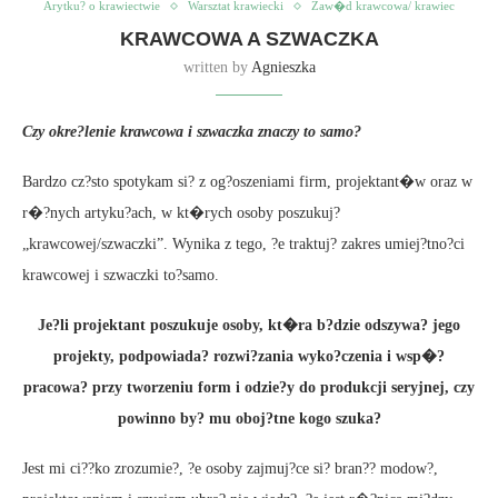
Arytku? o krawiectwie
Warsztat krawiecki
Zaw�d krawcowa/ krawiec
KRAWCOWA A SZWACZKA
written by
Agnieszka
Czy okre?lenie krawcowa i szwaczka znaczy to samo?
Bardzo cz?sto spotykam si? z og?oszeniami firm, projektant�w oraz w
r�?nych artyku?ach, w kt�rych osoby poszukuj?
„krawcowej/szwaczki”. Wynika z tego, ?e traktuj? zakres umiej?tno?ci
krawcowej i szwaczki to?samo.
Je?li projektant poszukuje osoby, kt�ra b?dzie odszywa? jego
projekty, podpowiada? rozwi?zania wyko?czenia i wsp�?
pracowa? przy tworzeniu form i odzie?y do produkcji seryjnej, czy
powinno by? mu oboj?tne kogo szuka?
Jest mi ci??ko zrozumie?, ?e osoby zajmuj?ce si? bran?? modow?,