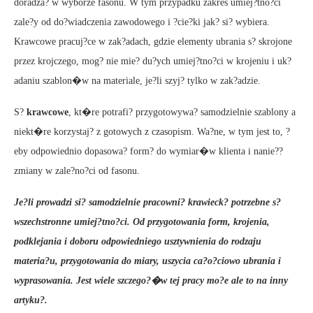
doradza? w wyborze fasonu. W tym przypadku zakres umiej?tno?ci
zale?y od do?wiadczenia zawodowego i ?cie?ki jak? si? wybiera.
Krawcowe pracuj?ce w zak?adach, gdzie elementy ubrania s? skrojone
przez krojczego, mog? nie mie? du?ych umiej?tno?ci w krojeniu i uk?
adaniu szablon�w na materiale, je?li szyj? tylko w zak?adzie.
S?
krawcowe
, kt�re potrafi? przygotowywa? samodzielnie szablony a
niekt�re korzystaj? z gotowych z czasopism. Wa?ne, w tym jest to, ?
eby odpowiednio dopasowa? form? do wymiar�w klienta i nanie??
zmiany w zale?no?ci od fasonu.
Je?li prowadzi si? samodzielnie pracowni? krawieck? potrzebne s?
wszechstronne umiej?tno?ci. Od przygotowania form, krojenia,
podklejania i doboru odpowiedniego usztywnienia do rodzaju
materia?u, przygotowania do miary, uszycia ca?o?ciowo ubrania i
wyprasowania. Jest wiele szczego?�w tej pracy mo?e ale to na inny
artyku?.