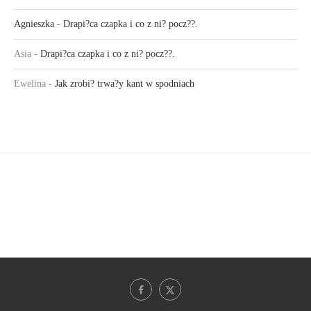
Agnieszka
-
Drapi?ca czapka i co z ni? pocz??.
Asia
-
Drapi?ca czapka i co z ni? pocz??.
Ewelina
-
Jak zrobi? trwa?y kant w spodniach