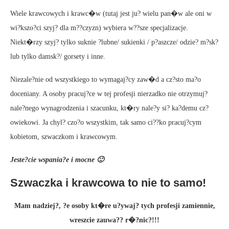
Wiele krawcowych i krawc�w (tutaj jest ju? wielu pan�w ale oni w
wi?kszo?ci szyj? dla m??czyzn) wybiera w??sze specjalizacje.
Niekt�rzy szyj? tylko suknie ?lubne/ sukienki / p?aszcze/ odzie? m?sk?
lub tylko damsk?/ gorsety i inne.
Niezale?nie od wszystkiego to wymagaj?cy zaw�d a cz?sto ma?o
doceniany. A osoby pracuj?ce w tej profesji nierzadko nie otrzymuj?
nale?nego wynagrodzenia i szacunku, kt�ry nale?y si? ka?demu cz?
owiekowi. Ja chyl? czo?o wszystkim, tak samo ci??ko pracuj?cym
kobietom, szwaczkom i krawcowym.
Jeste?cie wspania?e i mocne 🙂
Szwaczka i krawcowa to nie to samo!
Mam nadziej?, ?e osoby kt�re u?ywaj? tych profesji zamiennie,
wreszcie zauwa?? r�?nic?!!!