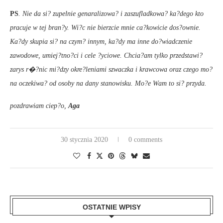
PS
. Nie da si? zupelnie genaralizowa? i zaszufladkowa? ka?dego kto
pracuje w tej bran?y. Wi?c nie bierzcie mnie ca?kowicie dos?ownie.
Ka?dy skupia si? na czym? innym, ka?dy ma inne do?wiadczenie
zawodowe, umiej?tno?ci i cele ?yciowe. Chcia?am tylko przedstawi?
zarys r�?nic mi?dzy okre?leniami szwaczka i krawcowa oraz czego mo?
na oczekiwa? od osoby na dany stanowisku. Mo?e Wam to si? przyda.
pozdrawiam ciep?o,
Aga
30 stycznia 2020
0 comments
OSTATNIE WPISY