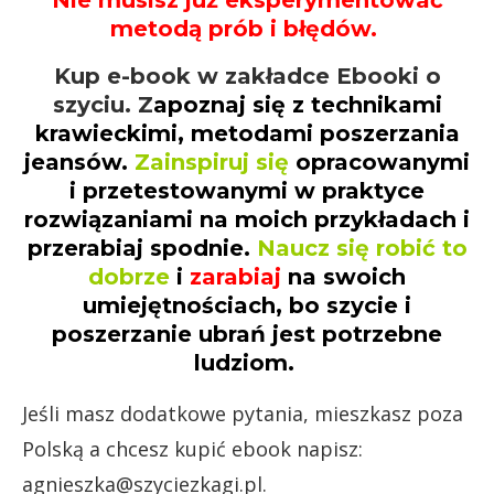
Nie musisz już eksperymentować
metodą prób i błędów.
Kup e-book w zakładce Ebooki o
szyciu. Z
apoznaj się z technikami
krawieckimi, metodami poszerzania
jeansów.
Zainspiruj się
opracowanymi
i przetestowanymi w praktyce
rozwiązaniami na moich przykładach i
przerabiaj spodnie.
Naucz się robić to
dobrze
i
zarabiaj
na swoich
umiejętnościach, bo szycie i
poszerzanie ubrań jest potrzebne
ludziom.
Jeśli masz dodatkowe pytania, mieszkasz poza
Polską a chcesz kupić ebook napisz:
agnieszka@szyciezkagi.pl.