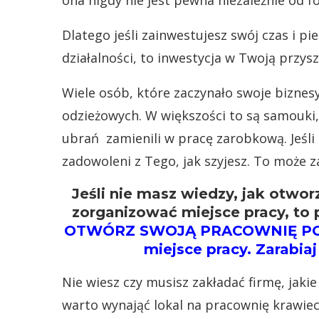
ona nigdy nie jest pewna niezależnie od f
Dlatego jeśli zainwestujesz swój czas i p
działalności, to inwestycja w Twoją przysz
Wiele osób, które zaczynało swoje biznesy
odzieżowych. W większości to są samouki, 
ubrań zamienili w pracę zarobkową. Jeśli 
zadowoleni z Tego, jak szyjesz. To może z
Jeśli nie masz wiedzy, jak otwo
zorganizować miejsce pracy, t
OTWÓRZ SWOJĄ PRACOWNIĘ POP
miejsce pracy. Zarabia
Nie wiesz czy musisz zakładać firmę, jak
warto wynająć lokal na pracownię krawiecką