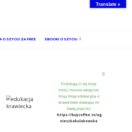
Translate »
 O SZYCIU ZA FREE
EBOOKI O SZYCIU
Podobają Ci się moje
treści, możesz wesprzeć
moją misję edukacyjną o
krawiectwie stawiając mi
kawę poprzez
:
https://buycoffee.to/ag
nieszkakulakowska