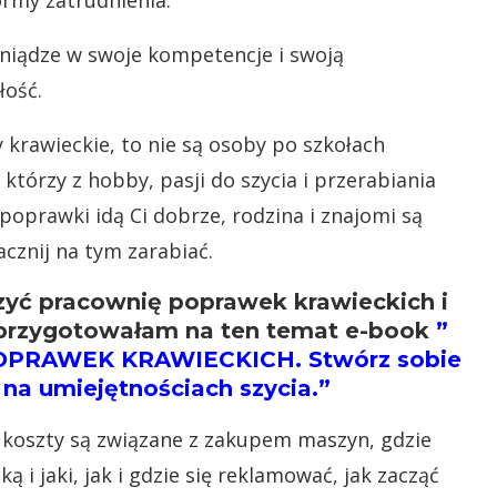
ormy zatrudnienia.
ieniądze w swoje kompetencje i swoją
łość.
 krawieckie, to nie są osoby po szkołach
którzy z hobby, pasji do szycia i przerabiania
poprawki idą Ci dobrze, rodzina i znajomi są
acznij na tym zarabiać.
rzyć pracownię poprawek krawieckich i
o przygotowałam na ten temat e-book
”
RAWEK KRAWIECKICH. Stwórz sobie
j na umiejętnościach szycia.”
ie koszty są związane z zakupem maszyn, gdzie
 i jaki, jak i gdzie się reklamować, jak zacząć