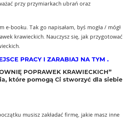
ważać przy przymiarkach ubrań oraz
tym e-booku. Tak go napisałam, byś mogła / mógł
awek krawieckich. Nauczysz się, jak przygotować
ieckich.
JSCE PRACY I ZARABIAJ NA TYM .
COWNIĘ POPRAWEK KRAWIECKICH”
ia, które pomogą Ci stworzyć dla siebie
:
 początku musisz zakładać firmę, jakie masz inne