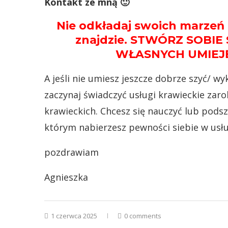
Kontakt ze mną 🙂
Nie odkładaj swoich marzeń n
znajdzie. STWÓRZ SOBIE
WŁASNYCH UMIEJĘ
A jeśli nie umiesz jeszcze dobrze szyć/ w
zaczynaj świadczyć usługi krawieckie za
krawieckich. Chcesz się nauczyć lub podszk
którym nabierzesz pewności siebie w usłu
pozdrawiam
Agnieszka
1 czerwca 2025
0 comments