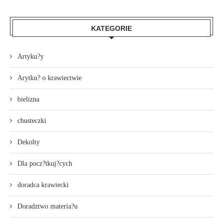
KATEGORIE
Artyku?y
Arytku? o krawiectwie
bielizna
chusteczki
Dekolty
Dla pocz?tkuj?cych
doradca krawiecki
Doradztwo materia?u