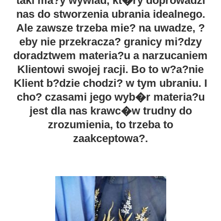
taki ma?y wywiad, kt�ry doprowadzi
nas do stworzenia ubrania idealnego.
Ale zawsze trzeba mie? na uwadze, ?
eby nie przekracza? granicy mi?dzy
doradztwem materia?u a narzucaniem
Klientowi swojej racji. Bo to w?a?nie
Klient b?dzie chodzi? w tym ubraniu. I
cho? czasami jego wyb�r materia?u
jest dla nas krawc�w trudny do
zrozumienia, to trzeba to
zaakceptowa?.