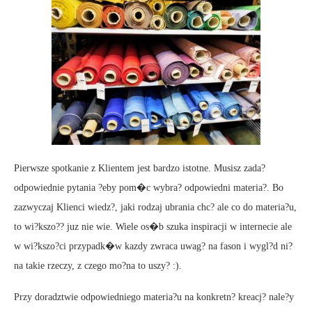
Pierwsze spotkanie z Klientem jest bardzo istotne. Musisz zada?
odpowiednie pytania ?eby pom�c wybra? odpowiedni materia?. Bo
zazwyczaj Klienci wiedz?, jaki rodzaj ubrania chc? ale co do materia?u,
to wi?kszo?? juz nie wie. Wiele os�b szuka inspiracji w internecie ale
w wi?kszo?ci przypadk�w kazdy zwraca uwag? na fason i wygl?d ni?
na takie rzeczy, z czego mo?na to uszy? :).
Przy doradztwie odpowiedniego materia?u na konkretn? kreacj? nale?y