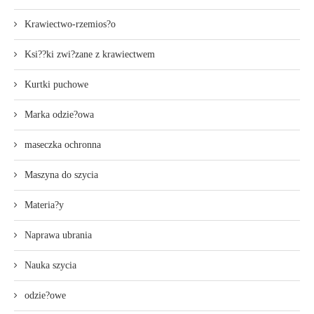
Krawiectwo-rzemios?o
Ksi??ki zwi?zane z krawiectwem
Kurtki puchowe
Marka odzie?owa
maseczka ochronna
Maszyna do szycia
Materia?y
Naprawa ubrania
Nauka szycia
odzie?owe