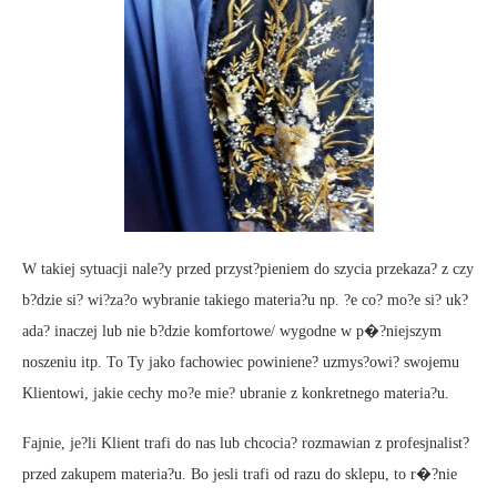
W takiej sytuacji nale?y przed przyst?pieniem do szycia przekaza? z czy
b?dzie si? wi?za?o wybranie takiego materia?u np. ?e co? mo?e si? uk?
ada? inaczej lub nie b?dzie komfortowe/ wygodne w p�?niejszym
noszeniu itp. To Ty jako fachowiec powiniene? uzmys?owi? swojemu
Klientowi, jakie cechy mo?e mie? ubranie z konkretnego materia?u.
Fajnie, je?li Klient trafi do nas lub chcocia? rozmawian z profesjnalist?
przed zakupem materia?u. Bo jesli trafi od razu do sklepu, to r�?nie