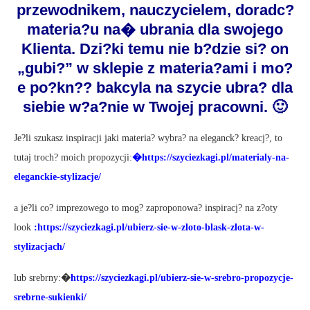
przewodnikem, nauczycielem, doradc?
materia?u na� ubrania dla swojego
Klienta. Dzi?ki temu nie b?dzie si? on
„gubi?” w sklepie z materia?ami i mo?
e po?kn?? bakcyla na szycie ubra? dla
siebie w?a?nie w Twojej pracowni. 🙂
Je?li szukasz inspiracji jaki materia? wybra? na eleganck? kreacj?, to
tutaj troch? moich propozycji:
�
https://szyciezkagi.pl/materialy-na-
eleganckie-stylizacje/
a je?li co? imprezowego to mog? zaproponowa? inspiracj? na z?oty
look
:
https://szyciezkagi.pl/ubierz-sie-w-zloto-blask-zlota-w-
stylizacjach/
lub srebrny:
�
https://szyciezkagi.pl/ubierz-sie-w-srebro-propozycje-
srebrne-sukienki/