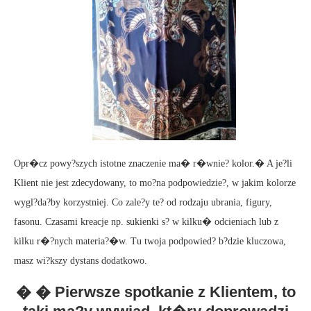
Opr�cz powy?szych istotne znaczenie ma� r�wnie? kolor.� A je?li
Klient nie jest zdecydowany, to mo?na podpowiedzie?, w jakim kolorze
wygl?da?by korzystniej. Co zale?y te? od rodzaju ubrania, figury,
fasonu. Czasami kreacje np. sukienki s? w kilku� odcieniach lub z
kilku r�?nych materia?�w. Tu twoja podpowied? b?dzie kluczowa,
masz wi?kszy dystans dodatkowo.
� � Pierwsze spotkanie z Klientem, to