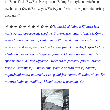
mo?e to si? sko?czy? :). Nie tylko mo?e kupi? nie tyle materia?u co
trzeba, ale r�wnie? niezbyt w??sciwy na fason i rodzaj ubrania, kt�ry
chce uszy?.
� � � � � � � � � � �
Na przyk?ad jedna z Klientek lubi
nosi? bardzo dopasowane spodnie. Z pierwszym materia?em, z kt�rym
przysz?a do mnie by? zupe?nie nierozci?gliwa tkanina. Zosta?a ona
polecona w sklepie, rzeczywi?cie to by?a fajna krateczka, kt�ra by?aby
idealna na spodnie w lu?niejszym fasonie. Od razu uprzedzi?am, ?e
spodnie nie b?d? zbyt wygodne. Ale chcia?a pozosta? przy ulubionym
fasonie. Natomiast ju? na kolejne spodnie poradzi?am jej bardziej
odpowiedni rodzaj materia?u i ze spodni jest naprawd? zadowolona. Bo
opr�cz ?adnego wygl?du s? komfortowe w noszeniu. 🙂