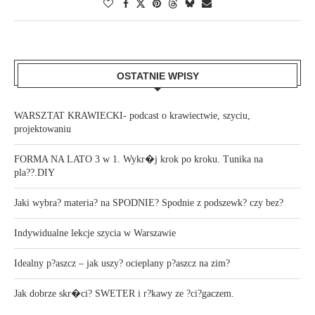
OSTATNIE WPISY
WARSZTAT KRAWIECKI- podcast o krawiectwie, szyciu,
projektowaniu
FORMA NA LATO 3 w 1. Wykr�j krok po kroku. Tunika na
pla??.DIY
Jaki wybra? materia? na SPODNIE? Spodnie z podszewk? czy bez?
Indywidualne lekcje szycia w Warszawie
Idealny p?aszcz – jak uszy? ocieplany p?aszcz na zim?
Jak dobrze skr�ci? SWETER i r?kawy ze ?ci?gaczem.