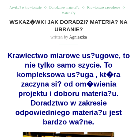
Arytku? o krawiectwie
Doradztwo materia?u
Krawiectwo zawodowe
Materia?y
WSKAZ�WKI JAK DORADZI? MATERIA? NA
UBRANIE?
written by
Agnieszka
Krawiectwo miarowe us?ugowe, to
nie tylko samo szycie. To
kompleksowa us?uga , kt�ra
zaczyna si? od om�wienia
projektu i doboru materia?u.
Doradztwo w zakresie
odpowiedniego materia?u jest
bardzo wa?ne.