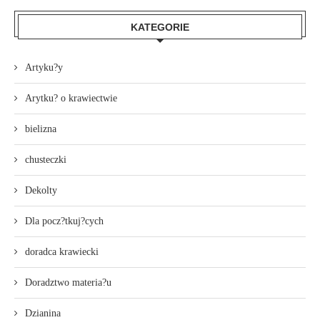
KATEGORIE
Artyku?y
Arytku? o krawiectwie
bielizna
chusteczki
Dekolty
Dla pocz?tkuj?cych
doradca krawiecki
Doradztwo materia?u
Dzianina