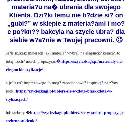
materia?u na� ubrania dla swojego
Klienta. Dzi?ki temu nie b?dzie si? on
„gubi?” w sklepie z materia?ami i mo?
e po?kn?? bakcyla na szycie ubra? dla
siebie w?a?nie w Twojej pracowni. 🙂
Je?li szukasz inspiracji jaki materia? wybra? na eleganck? kreacj?, to
tutaj troch? moich propozycji:
�
https://szyciezkagi.pl/materialy-na-
eleganckie-stylizacje/
a je?li co? imprezowego to mog? zaproponowa? inspiracj? na z?oty
look
:
https://szyciezkagi.pl/ubierz-sie-w-zloto-blask-zlota-w-
stylizacjach/
lub srebrny:
�
https://szyciezkagi.pl/ubierz-sie-w-srebro-propozycje-
srebrne-sukienki/