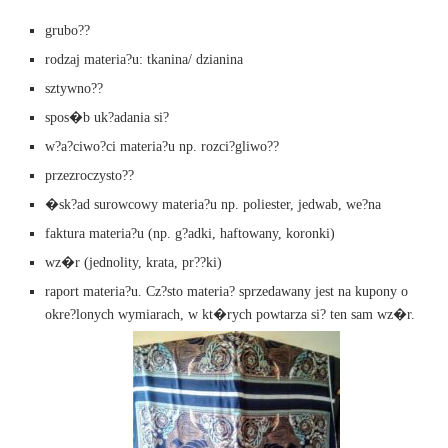
grubo??
rodzaj materia?u: tkanina/ dzianina
sztywno??
spos�b uk?adania si?
w?a?ciwo?ci materia?u np. rozci?gliwo??
przezroczysto??
�sk?ad surowcowy materia?u np. poliester, jedwab, we?na
faktura materia?u (np. g?adki, haftowany, koronki)
wz�r (jednolity, krata, pr??ki)
raport materia?u. Cz?sto materia? sprzedawany jest na kupony o
okre?lonych wymiarach, w kt�rych powtarza si? ten sam wz�r.