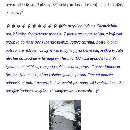
trzeba, ale r�wnie? niezbyt w??sciwy na fason i rodzaj ubrania, kt�ry
chce uszy?.
� � � � � � � � � � �
Na przyk?ad jedna z Klientek lubi
nosi? bardzo dopasowane spodnie. Z pierwszym materia?em, z kt�rym
przysz?a do mnie by? zupe?nie nierozci?gliwa tkanina. Zosta?a ona
polecona w sklepie, rzeczywi?cie to by?a fajna krateczka, kt�ra by?aby
idealna na spodnie w lu?niejszym fasonie. Od razu uprzedzi?am, ?e
spodnie nie b?d? zbyt wygodne. Ale chcia?a pozosta? przy ulubionym
fasonie. Natomiast ju? na kolejne spodnie poradzi?am jej bardziej
odpowiedni rodzaj materia?u i ze spodni jest naprawd? zadowolona. Bo
opr�cz ?adnego wygl?du s? komfortowe w noszeniu. 🙂