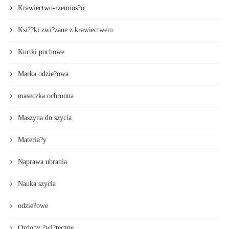
Krawiectwo-rzemios?o
Ksi??ki zwi?zane z krawiectwem
Kurtki puchowe
Marka odzie?owa
maseczka ochronna
Maszyna do szycia
Materia?y
Naprawa ubrania
Nauka szycia
odzie?owe
Ozdoby ?wi?teczne