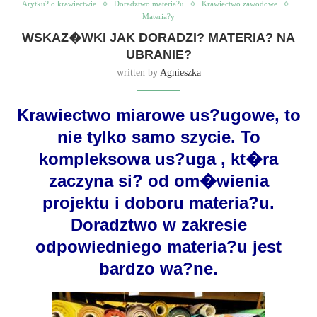
Arytku? o krawiectwie
Doradztwo materia?u
Krawiectwo zawodowe
Materia?y
WSKAZ�WKI JAK DORADZI? MATERIA? NA
UBRANIE?
written by
Agnieszka
Krawiectwo miarowe us?ugowe, to
nie tylko samo szycie. To
kompleksowa us?uga , kt�ra
zaczyna si? od om�wienia
projektu i doboru materia?u.
Doradztwo w zakresie
odpowiedniego materia?u jest
bardzo wa?ne.