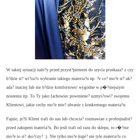
W takiej sytuacji nale?y przed przyst?pieniem do szycia przekaza? z czy
b?dzie si? wi?za?o wybranie takiego materia?u np. ?e co? mo?e si? uk?
ada? inaczej lub nie b?dzie komfortowe/ wygodne w p�?niejszym
noszeniu itp. To Ty jako fachowiec powiniene? uzmys?owi? swojemu
Klientowi, jakie cechy mo?e mie? ubranie z konkretnego materia?u.
Fajnie, je?li Klient trafi do nas lub chcocia? rozmawian z profesjnalist?
przed zakupem materia?u. Bo jesli trafi od razu do sklepu, to r�?nie
mo?e to si? sko?czy? :). Nie tylko mo?e kupi? nie tyle materia?u co