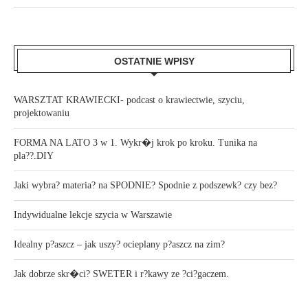
OSTATNIE WPISY
WARSZTAT KRAWIECKI- podcast o krawiectwie, szyciu,
projektowaniu
FORMA NA LATO 3 w 1. Wykr�j krok po kroku. Tunika na
pla??.DIY
Jaki wybra? materia? na SPODNIE? Spodnie z podszewk? czy bez?
Indywidualne lekcje szycia w Warszawie
Idealny p?aszcz – jak uszy? ocieplany p?aszcz na zim?
Jak dobrze skr�ci? SWETER i r?kawy ze ?ci?gaczem.