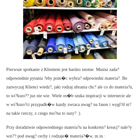
Pierwsze spotkanie z Klientem jest bardzo istotne. Musisz zada?
odpowiednie pytania ?eby pom�c wybra? odpowiedni materia?. Bo
zazwyczaj Klienci wiedz?, jaki rodzaj ubrania chc? ale co do materia?u,
to wi?kszo?? juz nie wie. Wiele os�b szuka inspiracji w internecie ale
w wi?kszo?ci przypadk�w kazdy zwraca uwag? na fason i wygl?d ni?
na takie rzeczy, z czego mo?na to uszy? :).
Przy doradztwie odpowiedniego materia?u na konkretn? kreacj? nale?y
wzi?? pod uwag? cechy i rodzaje� materia?�w, m.in.: