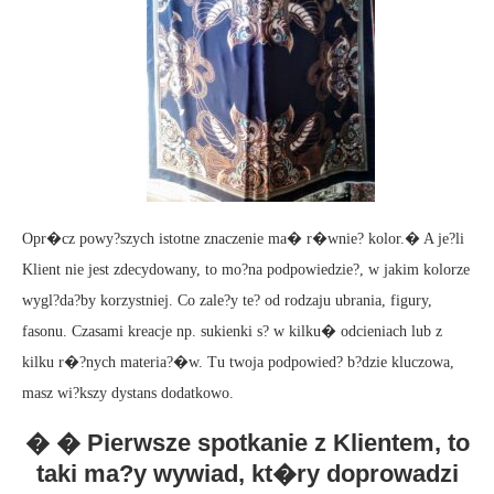
Opr�cz powy?szych istotne znaczenie ma� r�wnie? kolor.� A je?li
Klient nie jest zdecydowany, to mo?na podpowiedzie?, w jakim kolorze
wygl?da?by korzystniej. Co zale?y te? od rodzaju ubrania, figury,
fasonu. Czasami kreacje np. sukienki s? w kilku� odcieniach lub z
kilku r�?nych materia?�w. Tu twoja podpowied? b?dzie kluczowa,
masz wi?kszy dystans dodatkowo.
� � Pierwsze spotkanie z Klientem, to
taki ma?y wywiad, kt�ry doprowadzi