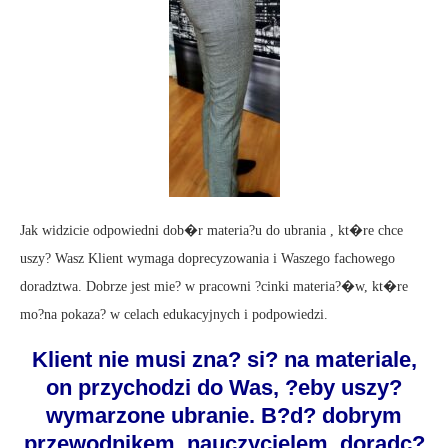
Jak widzicie odpowiedni dob�r materia?u do ubrania , kt�re chce
uszy? Wasz Klient wymaga doprecyzowania i Waszego fachowego
doradztwa. Dobrze jest mie? w pracowni ?cinki materia?�w, kt�re
mo?na pokaza? w celach edukacyjnych i podpowiedzi.
Klient nie musi zna? si? na materiale,
on przychodzi do Was, ?eby uszy?
wymarzone ubranie. B?d? dobrym
przewodnikem, nauczycielem, doradc?