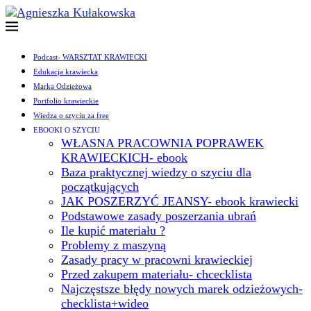
Podcast- WARSZTAT KRAWIECKI
Edukacja krawiecka
Marka Odzieżowa
Portfolio krawieckie
Wiedza o szyciu za free
EBOOKI O SZYCIU
WŁASNA PRACOWNIA POPRAWEK
KRAWIECKICH- ebook
Baza praktycznej wiedzy o szyciu dla
początkujących
JAK POSZERZYĆ JEANSY- ebook krawiecki
Podstawowe zasady poszerzania ubrań
Ile kupić materiału ?
Problemy z maszyną
Zasady pracy w pracowni krawieckiej
Przed zakupem materiału- chcecklista
Najczęstsze błędy nowych marek odzieżowych-
checklista+wideo