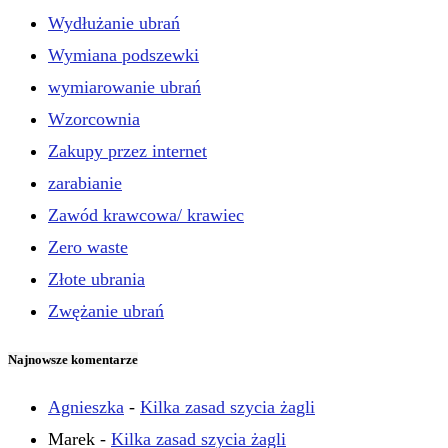
Wydłużanie ubrań
Wymiana podszewki
wymiarowanie ubrań
Wzorcownia
Zakupy przez internet
zarabianie
Zawód krawcowa/ krawiec
Zero waste
Złote ubrania
Zwężanie ubrań
Najnowsze komentarze
Agnieszka
-
Kilka zasad szycia żagli
Marek
-
Kilka zasad szycia żagli