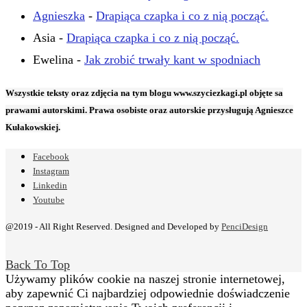
Agnieszka
-
Drapiąca czapka i co z nią począć.
Asia
-
Drapiąca czapka i co z nią począć.
Ewelina
-
Jak zrobić trwały kant w spodniach
Wszystkie teksty oraz zdjęcia na tym blogu www.szyciezkagi.pl objęte sa
prawami autorskimi. Prawa osobiste oraz autorskie przysługują Agnieszce
Kułakowskiej.
Facebook
Instagram
Linkedin
Youtube
@2019 - All Right Reserved. Designed and Developed by
PenciDesign
Back To Top
Używamy plików cookie na naszej stronie internetowej,
aby zapewnić Ci najbardziej odpowiednie doświadczenie