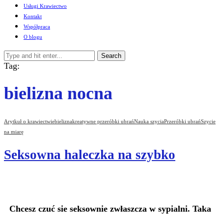
Usługi Krawiectwo
Kontakt
Współpraca
O blogu
Search
Tag:
bielizna nocna
Arytkuł o krawiectwie
bielizna
kreatywne przeróbki ubrań
Nauka szycia
Przeróbki ubrań
Szycie
na miarę
Seksowna haleczka na szybko
Chcesz czuć sie seksownie zwłaszcza w sypialni. Taka