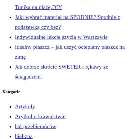
Tunika na plażę.DIY
Jaki wybrać materiał na SPODNIE? Spodnie z
podszewką czy bez?
Indywidualne lekcje szycia w Warszawie
Idealny płaszcz – jak uszyć ocieplany płaszcz na
zimę
Jak dobrze skrócić SWETER i rękawy ze
ściągaczem.
Kategorie
Artykuły
Arytkuł o krawiectwie
bal przebierańców
bielizna