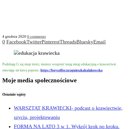
4 grudnia 2020
0 comments
0
Facebook
Twitter
Pinterest
Threads
Bluesky
Email
Podobają Ci się moje treści, możesz wesprzeć moją misję edukacyjną o krawiectwie
stawiając mi kawę poprzez
:
https://buycoffee.to/agnieszkakulakowska
Moje media społecznościowe
Ostatnie wpisy
WARSZTAT KRAWIECKI- podcast o krawiectwie,
szyciu, projektowaniu
FORMA NA LATO 3 w 1. Wykrój krok po kroku.