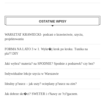
OSTATNIE WPISY
WARSZTAT KRAWIECKI- podcast o krawiectwie, szyciu,
projektowaniu
FORMA NA LATO 3 w 1. Wykr�j krok po kroku. Tunika na
pla??.DIY
Jaki wybra? materia? na SPODNIE? Spodnie z podszewk? czy bez?
Indywidualne lekcje szycia w Warszawie
Idealny p?aszcz – jak uszy? ocieplany p?aszcz na zim?
Jak dobrze skr�ci? SWETER i r?kawy ze ?ci?gaczem.