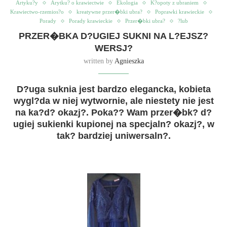
Artyku?y
Arytku? o krawiectwie
Ekologia
K?opoty z ubraniem
Krawiectwo-rzemios?o
kreatywne przer�bki ubra?
Poprawki krawieckie
Porady
Porady krawieckie
Przer�bki ubra?
?lub
PRZER�BKA D?UGIEJ SUKNI NA L?EJSZ?
WERSJ?
written by
Agnieszka
D?uga suknia jest bardzo elegancka, kobieta
wygl?da w niej wytwornie, ale niestety nie jest
na ka?d? okazj?. Poka?? Wam przer�bk? d?
ugiej sukienki kupionej na specjaln? okazj?, w
tak? bardziej uniwersaln?.