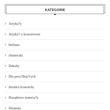
KATEGORIE
Artyku?y
Arytku? o krawiectwie
bielizna
chusteczki
Dekolty
Dla pocz?tkuj?cych
doradca krawiecki
Doradztwo materia?u
Dzianina