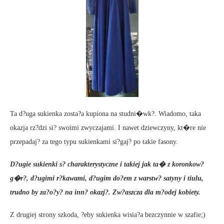
Ta d?uga sukienka zosta?a kupiona na studni�wk?. Wiadomo, taka
okazja rz?dzi si? swoimi zwyczajami. I nawet dziewczyny, kt�re nie
przepadaj? za tego typu sukienkami si?gaj? po takie fasony.
D?ugie sukienki s? charakterystyczne i takiej jak ta� z koronkow?
g�r?, d?ugimi r?kawami, d?ugim do?em z warstw? satyny i tiulu,
trudno by za?o?y? na inn? okazj?. Zw?aszcza dla m?odej kobiety.
Z drugiej strony szkoda, ?eby sukienka wisia?a bezczynnie w szafie;)