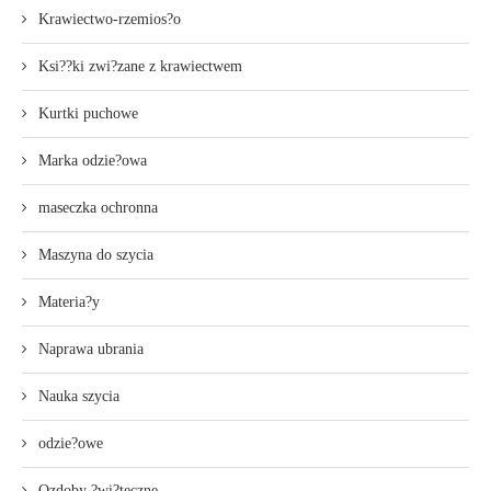
Krawiectwo-rzemios?o
Ksi??ki zwi?zane z krawiectwem
Kurtki puchowe
Marka odzie?owa
maseczka ochronna
Maszyna do szycia
Materia?y
Naprawa ubrania
Nauka szycia
odzie?owe
Ozdoby ?wi?teczne