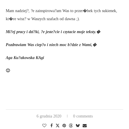
Mam nadziej?, ?e zainspirowa?am Was to przer�bek tych sukienek,
kt�re wisz? w Waszych szafach od dawna ;).
Mi?ej pracy i dzi?ki, ?e jeste?cie i czytacie moje teksty.�
Pozdrawiam Was ciep?o i niech moc b?dzie z Wami,�
Aga Ku?akowska KAgi
🙂
6 grudnia 2020
0 comments