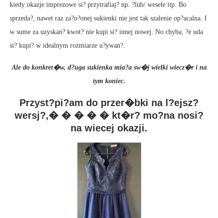
kiedy okazje imprezowe si? przytrafiaj? np. ?lub/ wesele itp. Bo
sprzeda?, nawet raz za?o?onej sukienki nie jest tak szalenie op?acalna. I
w sume za uzyskan? kwot? nie kupi si? innej nowej. No chyba, ?e uda
si? kupi? w idealnym rozmiarze u?ywan?.
Ale do konkret�w, d?uga sukienka mia?a sw�j wielki wiecz�r i na
tym koniec.
Przyst?pi?am do przer�bki na l?ejsz?
wersj?,� � � � � kt�r? mo?na nosi?
na wiecej okazji.