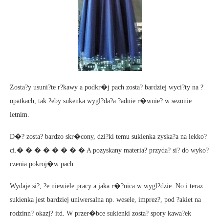
Zosta?y usuni?te r?kawy a podkr�j pach zosta? bardziej wyci?ty na ?
opatkach, tak ?eby sukenka wygl?da?a ?adnie r�wnie? w sezonie
letnim.
D�? zosta? bardzo skr�cony, dzi?ki temu sukienka zyska?a na lekko?
ci.� � � � � � � � A pozyskany materia? przyda? si? do wyko?
czenia pokroj�w pach.
Wydaje si?, ?e niewiele pracy a jaka r�?nica w wygl?dzie. No i teraz
sukienka jest bardziej uniwersalna np. wesele, imprez?, pod ?akiet na
rodzinn? okazj? itd. W przer�bce sukienki zosta? spory kawa?ek