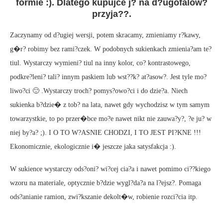
formie :). Dlatego kupujce j? na d?ugofalow?
przyja??.
Zaczynamy od d?ugiej wersji, potem skracamy, zmieniamy r?kawy,
g�r? robimy bez rami?czek. W podobnych sukienkach zmienia?am te?
tiul. Wystarczy wymieni? tiul na inny kolor, co? kontrastowego,
podkre?leni? tali? innym paskiem lub wst??k? at?asow?. Jest tyle mo?
liwo?ci 🙂 .Wystarczy troch? pomys?owo?ci i do dzie?a. Niech
sukienka b?dzie� z tob? na lata, nawet gdy wychodzisz w tym samym
towarzystkie, to po przer�bce mo?e nawet nikt nie zauwa?y?, ?e ju? w
niej by?a? ;). I O TO W?ASNIE CHODZI, I TO JEST PI?KNE !!!
Ekonomicznie, ekologicznie i� jeszcze jaka satysfakcja :).
W sukience wystarczy ods?oni? wi?cej cia?a i nawet pomimo ci??kiego
wzoru na materiale, optycznie b?dzie wygl?da?a na l?ejsz?. Pomaga
ods?anianie ramion, zwi?kszanie dekolt�w, robienie rozci?cia itp.