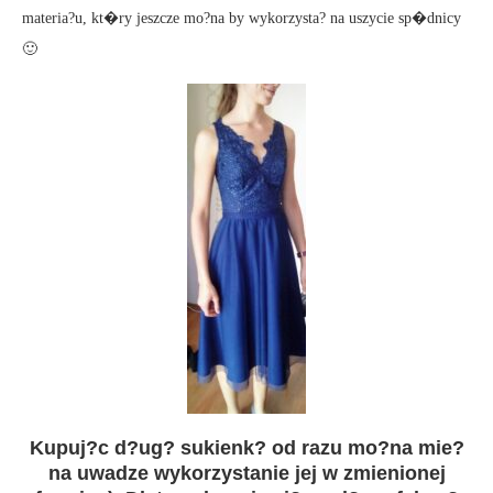
materia?u, kt�ry jeszcze mo?na by wykorzysta? na uszycie sp�dnicy
🙂
Kupuj?c d?ug? sukienk? od razu mo?na mie?
na uwadze wykorzystanie jej w zmienionej